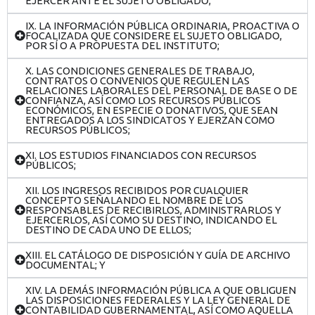
EJERCER ANTE EL SUJETO OBLIGADO;
IX. LA INFORMACIÓN PÚBLICA ORDINARIA, PROACTIVA O
FOCALIZADA QUE CONSIDERE EL SUJETO OBLIGADO,
POR SÍ O A PROPUESTA DEL INSTITUTO;
X. LAS CONDICIONES GENERALES DE TRABAJO,
CONTRATOS O CONVENIOS QUE REGULEN LAS
RELACIONES LABORALES DEL PERSONAL DE BASE O DE
CONFIANZA, ASÍ COMO LOS RECURSOS PÚBLICOS
ECONÓMICOS, EN ESPECIE O DONATIVOS, QUE SEAN
ENTREGADOS A LOS SINDICATOS Y EJERZAN COMO
RECURSOS PÚBLICOS;
XI. LOS ESTUDIOS FINANCIADOS CON RECURSOS
PÚBLICOS;
XII. LOS INGRESOS RECIBIDOS POR CUALQUIER
CONCEPTO SEÑALANDO EL NOMBRE DE LOS
RESPONSABLES DE RECIBIRLOS, ADMINISTRARLOS Y
EJERCERLOS, ASÍ COMO SU DESTINO, INDICANDO EL
DESTINO DE CADA UNO DE ELLOS;
XIII. EL CATÁLOGO DE DISPOSICIÓN Y GUÍA DE ARCHIVO
DOCUMENTAL; Y
XIV. LA DEMÁS INFORMACIÓN PÚBLICA A QUE OBLIGUEN
LAS DISPOSICIONES FEDERALES Y LA LEY GENERAL DE
CONTABILIDAD GUBERNAMENTAL, ASÍ COMO AQUELLA